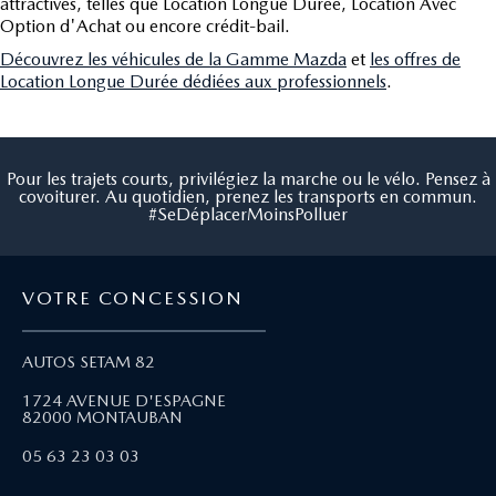
attractives, telles que Location Longue Durée, Location Avec
Option d'Achat ou encore crédit-bail.
Découvrez les véhicules de la Gamme Mazda
et
les offres de
Location Longue Durée dédiées aux professionnels
.
Pour les trajets courts, privilégiez la marche ou le vélo. Pensez à
covoiturer. Au quotidien, prenez les transports en commun.
#SeDéplacerMoinsPolluer
VOTRE CONCESSION
AUTOS SETAM 82
1724 AVENUE D'ESPAGNE
82000 MONTAUBAN
05 63 23 03 03