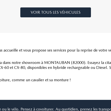
VOIR TOUS LES VÉHICULES
ueille et vous propose ses services pour la reprise de votre véh
a dans notre showroom à MONTAUBAN (82000). Essayez la citad
-60 et CX-80, disponibles en hybride rechargeable ou Diesel. Sa
a voiture, comme un cavalier et sa monture !
rche ou le vélo. Pensez à covoiturer. Au quotidien, prenez les tr