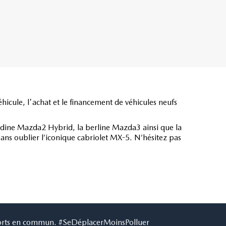
icule, l'achat et le financement de véhicules neufs
ine Mazda2 Hybrid, la berline Mazda3 ainsi que la
ns oublier l’iconique cabriolet MX-5. N’hésitez pas
ansports en commun. #SeDéplacerMoinsPolluer